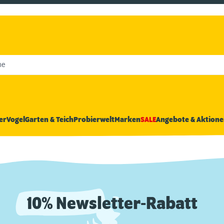
he
er
Vogel
Garten & Teich
Probierwelt
Marken
SALE
Angebote & Aktione
10% Newsletter-Rabatt