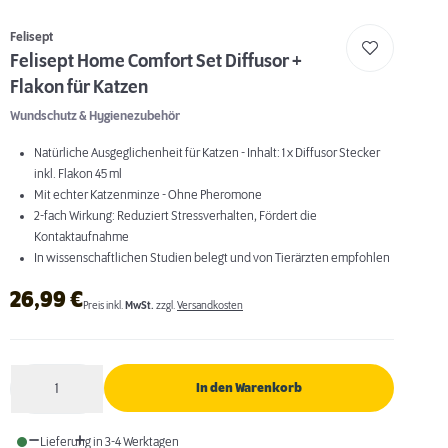
Felisept
Felisept Home Comfort Set Diffusor +
Flakon für Katzen
Wundschutz & Hygienezubehör
Natürliche Ausgeglichenheit für Katzen - Inhalt: 1 x Diffusor Stecker
inkl. Flakon 45 ml
Mit echter Katzenminze - Ohne Pheromone
2-fach Wirkung: Reduziert Stressverhalten, Fördert die
Kontaktaufnahme
In wissenschaftlichen Studien belegt und von Tierärzten empfohlen
26,99
€
Preis inkl.
MwSt.
zzgl.
Versandkosten
1
In den Warenkorb
Anzahl
Lieferung in 3-4 Werktagen