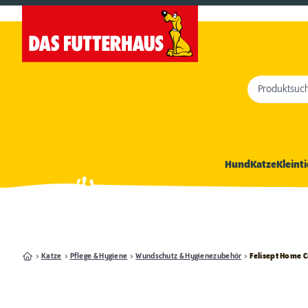
Produktsuc
Hund
Katze
Kleinti
Katze
Pflege & Hygiene
Wundschutz & Hygienezubehör
Felisept Home C