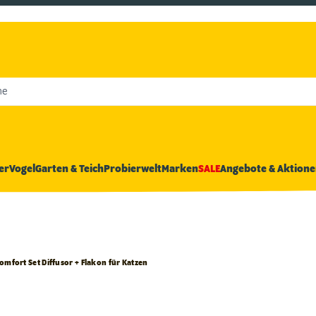
he
er
Vogel
Garten & Teich
Probierwelt
Marken
SALE
Angebote & Aktione
omfort Set Diffusor + Flakon für Katzen