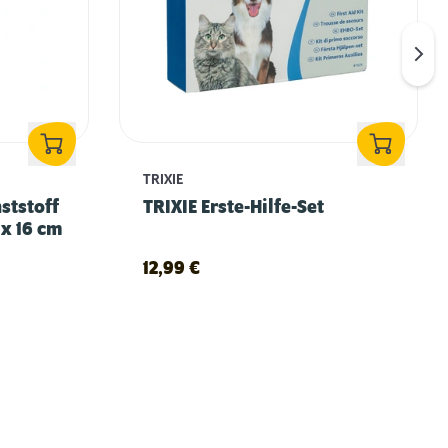
TRIXIE
ststoff
TRIXIE Erste-Hilfe-Set
 x 16 cm
12,99
€
Krallen schneiden bei Katzen – so geht’s