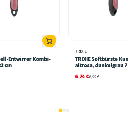
TRIXIE
Fell-Entwirrer Kombi-
TRIXIE Softbürste Kun
2 cm
altrosa, dunkelgrau 7
6,74
€
8,99
€
Zahnpflege für Katzen: Tipps & Infos