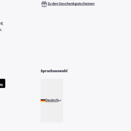
Zu den Geschenkgutscheinen
f,
n.
Sprachauswahl
Deutsch