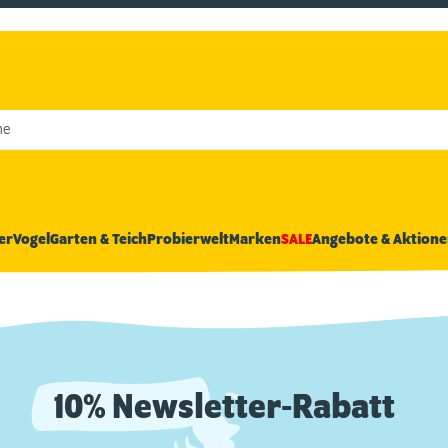
he
er
Vogel
Garten & Teich
Probierwelt
Marken
SALE
Angebote & Aktione
10% Newsletter-Rabatt