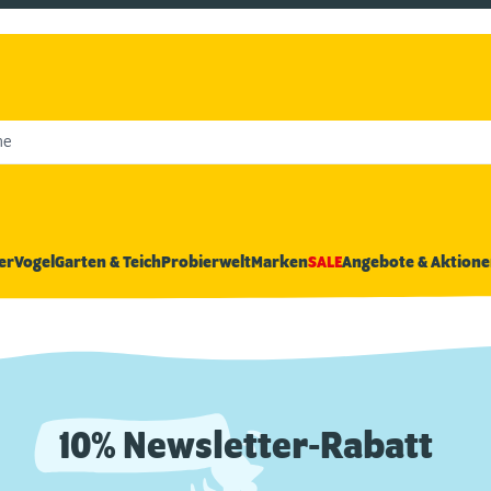
he
er
Vogel
Garten & Teich
Probierwelt
Marken
SALE
Angebote & Aktione
10% Newsletter-Rabatt