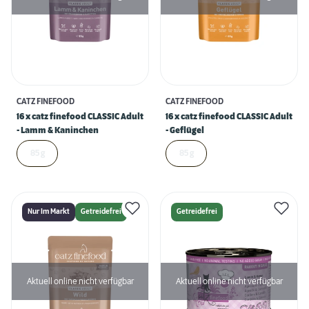
CATZ FINEFOOD
CATZ FINEFOOD
16 x catz finefood CLASSIC Adult
16 x catz finefood CLASSIC Adult
- Lamm & Kaninchen
- Geflügel
85 g
85 g
Nur Im Markt
Getreidefrei
Getreidefrei
Aktuell online nicht verfügbar
Aktuell online nicht verfügbar