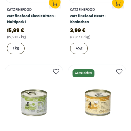
CATZ FINEFOOD
CATZ FINEFOOD
catz finefood Classic Kitten -
catz finefood Meatz -
Multipack I
Kaninchen
15,99
€
3,99
€
(15,68 € / kg)
(88,67 € / kg)
1 kg
45 g
Getreidefrei