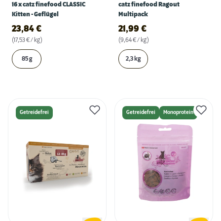
16 x catz finefood CLASSIC
catz finefood Ragout
Kitten - Geflügel
Multipack
23,84
€
21,99
€
(17,53 € / kg)
(9,64 € / kg)
85 g
2,3 kg
Getreidefrei
Getreidefrei
Monoprotein