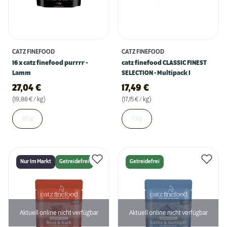
CATZ FINEFOOD
CATZ FINEFOOD
16 x catz finefood purrrr -
catz finefood CLASSIC FINEST
Lamm
SELECTION - Multipack I
27,04
€
17,49
€
(19,88 € / kg)
(17,15 € / kg)
85 g
1 kg
Nur Im Markt
Getreidefrei
Getreidefrei
Aktuell online nicht verfügbar
Aktuell online nicht verfügbar