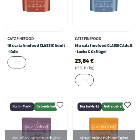
CATZ FINEFOOD
CATZ FINEFOOD
16 x catz finefood CLASSIC Adult
16 x catz finefood CLASSIC Adult
- Kalb
- Lachs & Geflügel
23,84
€
85 g
(17,53 € / kg)
85 g
Nur Im Markt
Getreidefrei
Nur Im Markt
Getreidefrei
Aktuell online nicht verfügbar
Aktuell online nicht verfügbar