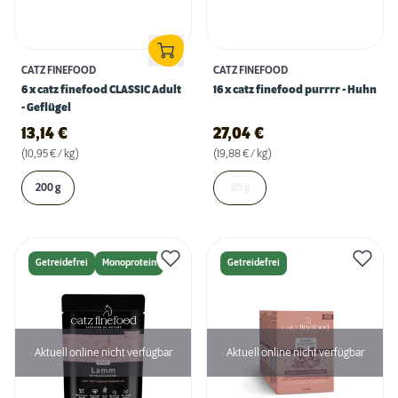
CATZ FINEFOOD
CATZ FINEFOOD
6 x catz finefood CLASSIC Adult
16 x catz finefood purrrr - Huhn
- Geflügel
13,14
€
27,04
€
(10,95 € / kg)
(19,88 € / kg)
200 g
85 g
Getreidefrei
Monoprotein
Getreidefrei
Aktuell online nicht verfügbar
Aktuell online nicht verfügbar