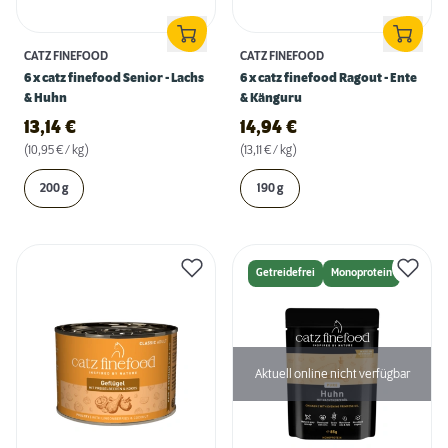
CATZ FINEFOOD
CATZ FINEFOOD
6 x catz finefood Senior - Lachs
6 x catz finefood Ragout - Ente
& Huhn
& Känguru
13,14
€
14,94
€
(10,95 € / kg)
(13,11 € / kg)
200 g
190 g
Getreidefrei
Monoprotein
Aktuell online nicht verfügbar