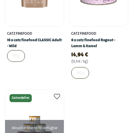
CATZ FINEFOOD
CATZ FINEFOOD
16 x catz finefood CLASSIC Adult
6 x catz finefood Ragout -
- Wild
Lamm & Kamel
14,94
€
85 g
(13,11 € / kg)
190 g
Getreidefrei
Aktuell online nicht verfügbar