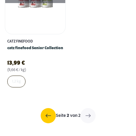
CATZ FINEFOOD
catz finefood Senior Collection
13,99
€
(11,66 € / kg)
1,2 kg
Seite
2
von 2