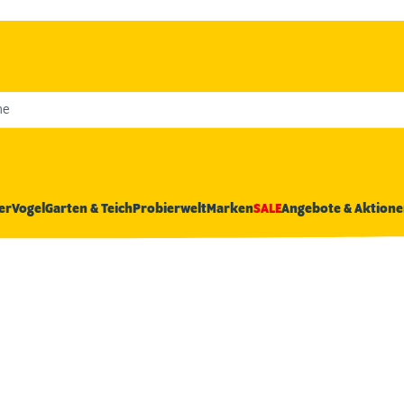
he
er
Vogel
Garten & Teich
Probierwelt
Marken
SALE
Angebote & Aktione