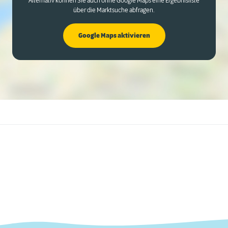
Alternativ können Sie auch ohne Google Maps eine Ergebnisliste
über die Marktsuche abfragen.
Google Maps aktivieren