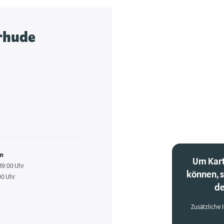
rhude
en
Um Kart
 19:00 Uhr
können, 
00 Uhr
de
Zusätzliche 