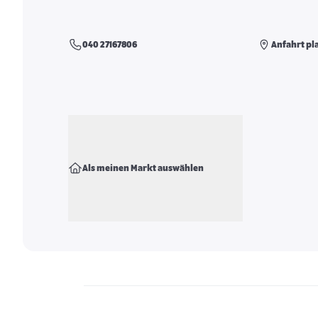
040 27167806
Anfahrt pl
Als meinen Markt auswählen