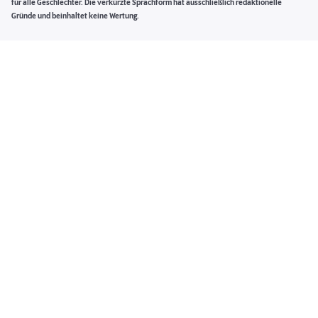
für alle Geschlechter. Die verkürzte Sprachform hat ausschließlich redaktionelle
Gründe und beinhaltet keine Wertung.