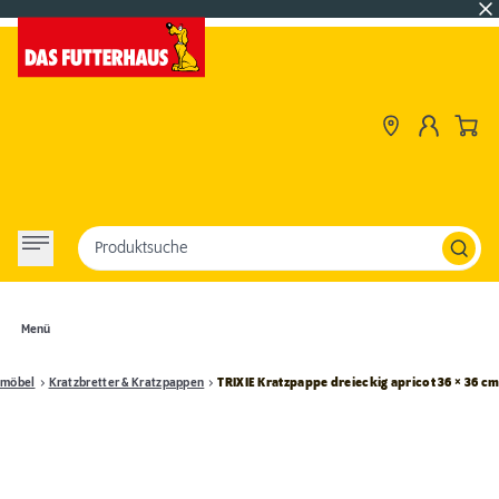
Produktsuche
Menü
zmöbel
Kratzbretter & Kratzpappen
TRIXIE Kratzpappe dreieckig apricot 36 × 36 c