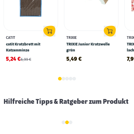
CATIT
TRIXIE
TRIX
catit Kratzbrett mit
TRIXIE Junior Kratzwelle
TRI
Katzenminze
grün
lach
5,24
€
5,49
€
7,
6,99
€
Das sollte sie nicht kratzen ...
Hilfreiche Tipps & Ratgeber zum Produkt