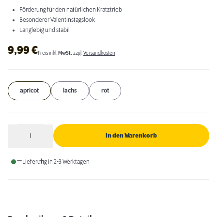
Förderung für den natürlichen Kratztrieb
Besonderer Valentinstagslook
Langlebig und stabil
9,99
€
Preis inkl.
MwSt.
zzgl.
Versandkosten
apricot
lachs
rot
1
In den Warenkorb
Anzahl
Lieferung in 2-3 Werktagen