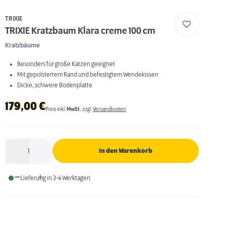
TRIXIE
TRIXIE Kratzbaum Klara creme 100 cm
Kratzbäume
Besonders für große Katzen geeignet
Mit gepolstertem Rand und befestigtem Wendekissen
Dicke, schwere Bodenplatte
179,00
€
Preis inkl.
MwSt.
zzgl.
Versandkosten
1
In den Warenkorb
Anzahl
Lieferung in 3-4 Werktagen