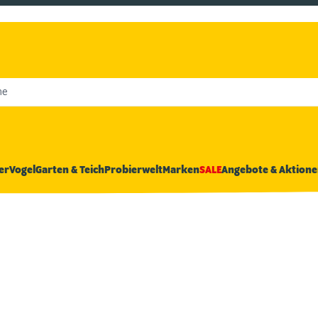
he
er
Vogel
Garten & Teich
Probierwelt
Marken
SALE
Angebote & Aktione