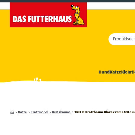
Produktsuc
Hund
Katze
Kleinti
Katze
Kratzmöbel
Kratzbäume
TRIXIE Kratzbaum Klara creme 100 cm