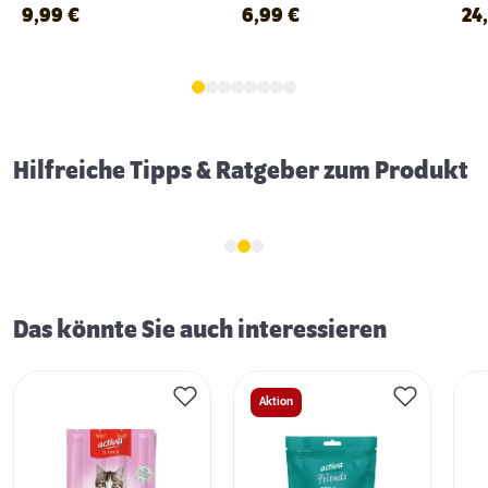
hellgrün XXL
beige, blau, grün
cm
9,99
€
6,99
€
24
Erstausstattung für Katzen
Hilfreiche Tipps & Ratgeber zum Produkt
Das könnte Sie auch interessieren
Aktion