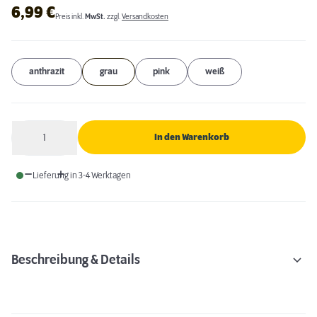
6,99
€
Preis inkl.
MwSt.
zzgl.
Versandkosten
anthrazit
grau
pink
weiß
1
In den Warenkorb
Anzahl
Lieferung in 3-4 Werktagen
Beschreibung & Details