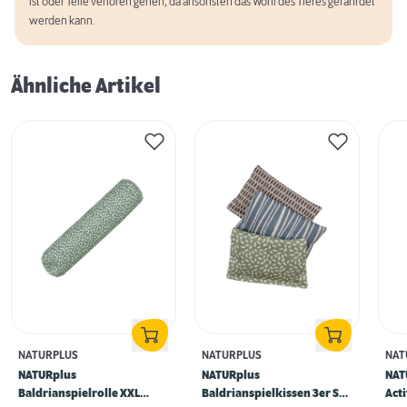
ist oder Teile verloren gehen, da ansonsten das Wohl des Tieres gefährdet
werden kann.
Ähnliche Artikel
NATURPLUS
NATURPLUS
NAT
NATURplus
NATURplus
NAT
Baldrianspielrolle XXL
Baldrianspielkissen 3er Set
Acti