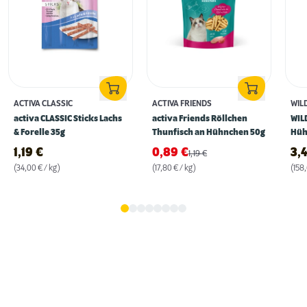
ACTIVA CLASSIC
ACTIVA FRIENDS
WIL
activa CLASSIC Sticks Lachs
activa Friends Röllchen
WIL
& Forelle 35g
Thunfisch an Hühnchen 50g
Hüh
1,19
€
0,89
€
3,
1,19
€
(34,00 € / kg)
(17,80 € / kg)
(158,