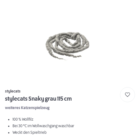
stylecats
stylecats Snaky grau 115 cm
weiteres Katzenspielzeug
100 % Wollfilz
Bei 30 °C im Wollwaschgang waschbar
Weckt den Spieltrieb