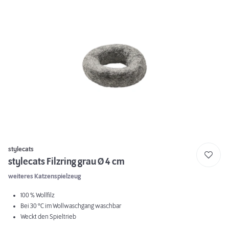
stylecats
stylecats Filzring grau Ø 4 cm
weiteres Katzenspielzeug
100 % Wollfilz
Bei 30 °C im Wollwaschgang waschbar
Weckt den Spieltrieb