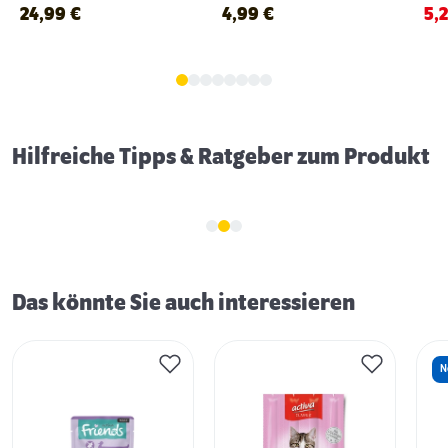
cm
Fuchs 18 cm
ora
24,99
€
4,99
€
5,
Erstausstattung für Katzen
Hilfreiche Tipps & Ratgeber zum Produkt
Das könnte Sie auch interessieren
N