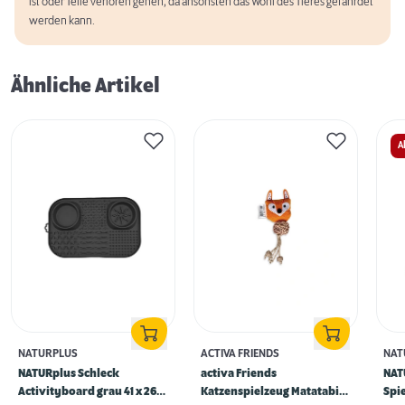
ist oder Teile verloren gehen, da ansonsten das Wohl des Tieres gefährdet
werden kann.
Ähnliche Artikel
A
NATURPLUS
ACTIVA FRIENDS
NAT
NATURplus Schleck
activa Friends
NAT
Activityboard grau 41 x 26,5
Katzenspielzeug Matatabi
Spie