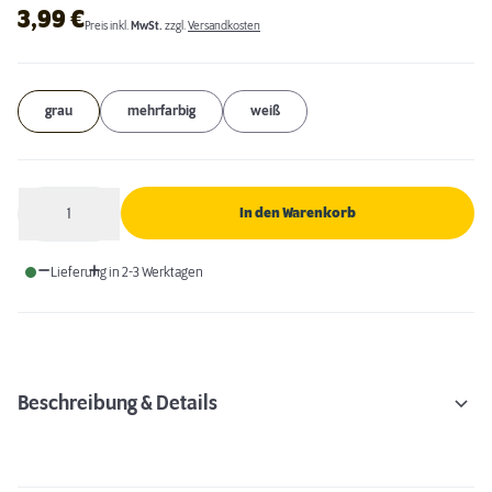
3,99
€
Preis inkl.
MwSt.
zzgl.
Versandkosten
grau
mehrfarbig
weiß
1
In den Warenkorb
Anzahl
Lieferung in 2-3 Werktagen
Beschreibung & Details