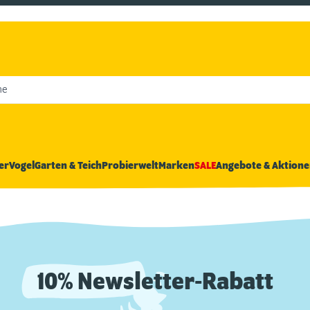
he
er
Vogel
Garten & Teich
Probierwelt
Marken
SALE
Angebote & Aktione
10% Newsletter-Rabatt