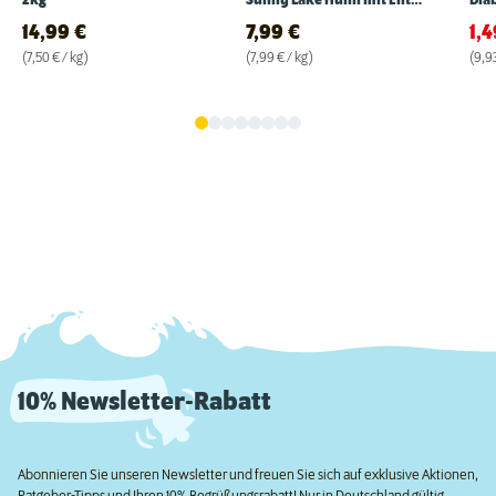
2kg
Sunny Lake Huhn mit Ente
Diab
1kg
14,99
€
7,99
€
1,
(7,50 € / kg)
(7,99 € / kg)
(9,93
10% Newsletter-Rabatt
Abonnieren Sie unseren Newsletter und freuen Sie sich auf exklusive Aktionen,