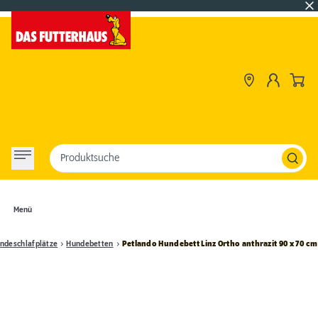
Produktsuche
Menü
ndeschlafplätze
Hundebetten
Petlando Hundebett Linz Ortho anthrazit 90 x 70 cm