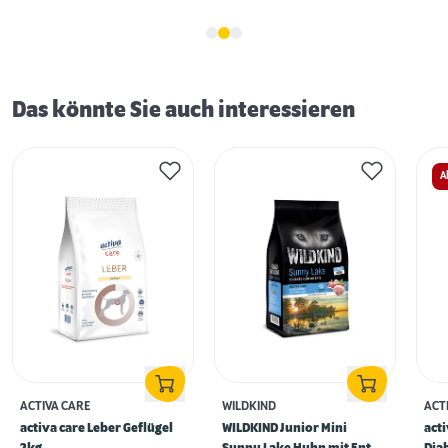
Das könnte Sie auch interessieren
A
ACTIVA CARE
WILDKIND
ACT
activa care Leber Geflügel
WILDKIND Junior Mini
act