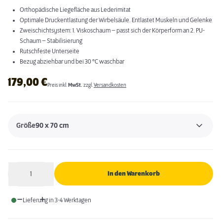
Orthopädische Liegefläche aus Lederimitat
Optimale Druckentlastung der Wirbelsäule. Entlastet Muskeln und Gelenke
Zweischichtsystem: 1. Viskoschaum – passt sich der Körperform an 2. PU-
Schaum – Stabilisierung
Rutschfeste Unterseite
Bezug abziehbar und bei 30 °C waschbar
179,00
€
Preis inkl.
MwSt.
zzgl.
Versandkosten
Größe
90 x 70 cm
1
In den Warenkorb
Anzahl
Lieferung in 3-4 Werktagen