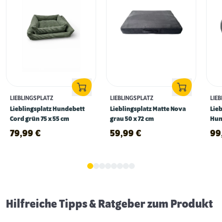
LIEBLINGSPLATZ
LIEBLINGSPLATZ
LIE
Lieblingsplatz Hundebett
Lieblingsplatz Matte Nova
Lie
Cord grün 75 x 55 cm
grau 50 x 72 cm
Hun
60 
79,99
€
59,99
€
99
Schlaf- & Ruhephasen von Hunden
Hilfreiche Tipps & Ratgeber zum Produkt