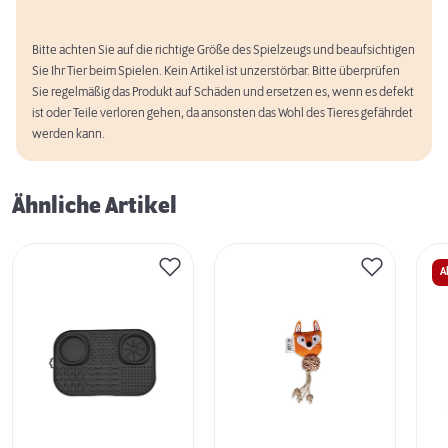
Bitte achten Sie auf die richtige Größe des Spielzeugs und beaufsichtigen
Sie Ihr Tier beim Spielen. Kein Artikel ist unzerstörbar. Bitte überprüfen
Sie regelmäßig das Produkt auf Schäden und ersetzen es, wenn es defekt
ist oder Teile verloren gehen, da ansonsten das Wohl des Tieres gefährdet
werden kann.
Ähnliche Artikel
A