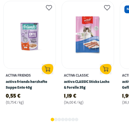
N
ACTIVA FRIENDS
ACTIVA CLASSIC
ACT
activa friends herzhafte
activa CLASSIC Sticks Lachs
acti
Suppe Ente 40g
& Forelle 35g
Gefl
0,55
€
1,19
€
1,
(13,75 € / kg)
(34,00 € / kg)
(36,1