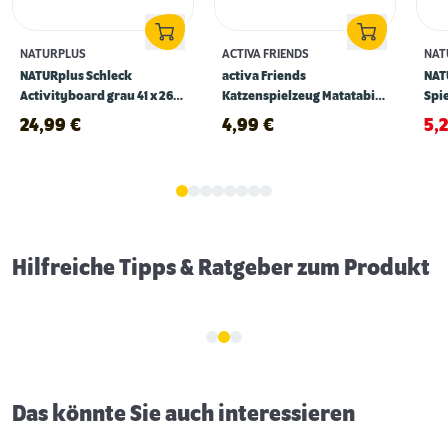
NATURPLUS
ACTIVA FRIENDS
NAT
NATURplus Schleck
activa Friends
NAT
Activityboard grau 41 x 26,5
Katzenspielzeug Matatabi
Spie
cm
Fuchs 18 cm
ora
24,99
€
4,99
€
5,
Erstausstattung für Katzen
Hilfreiche Tipps & Ratgeber zum Produkt
Das könnte Sie auch interessieren