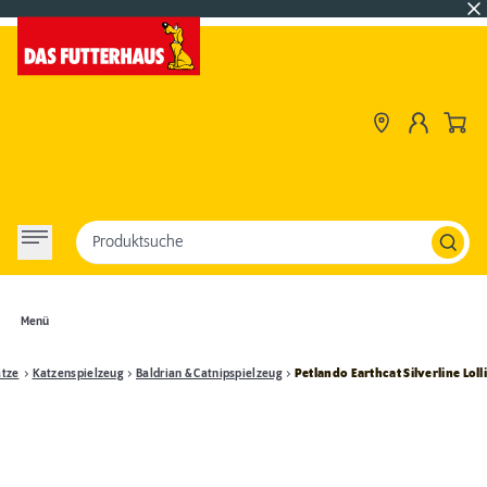
Produktsuche
Menü
tze
Katzenspielzeug
Baldrian & Catnipspielzeug
Petlando Earthcat Silverline Loll