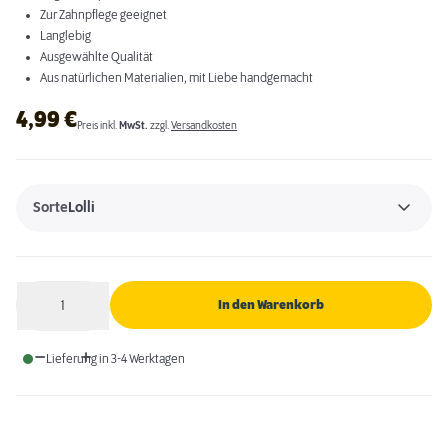
Zur Zahnpflege geeignet
Langlebig
Ausgewählte Qualität
Aus natürlichen Materialien, mit Liebe handgemacht
4,99
€
Preis inkl.
MwSt.
zzgl.
Versandkosten
Sorte
Lolli
1
In den Warenkorb
Anzahl
Lieferung in 3-4 Werktagen