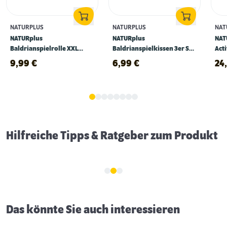
NATURPLUS
NATURPLUS
NAT
NATURplus
NATURplus
NAT
Baldrianspielrolle XXL
Baldrianspielkissen 3er Set
Acti
hellgrün XXL
beige, blau, grün
cm
9,99
€
6,99
€
24
Erstausstattung für Katzen
Hilfreiche Tipps & Ratgeber zum Produkt
Das könnte Sie auch interessieren