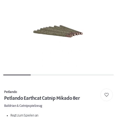
Petlando
Petlando Earthcat Catnip Mikado 8er
Baldrian & Catnipspielzeug
Regt zum Spielen an