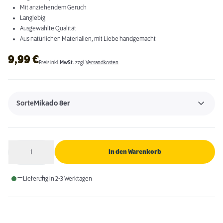
Mit anziehendem Geruch
Langlebig
Ausgewählte Qualität
Aus natürlichen Materialien, mit Liebe handgemacht
9,99
€
Preis inkl.
MwSt.
zzgl.
Versandkosten
Sorte
Mikado 8er
1
In den Warenkorb
Anzahl
Lieferung in 2-3 Werktagen