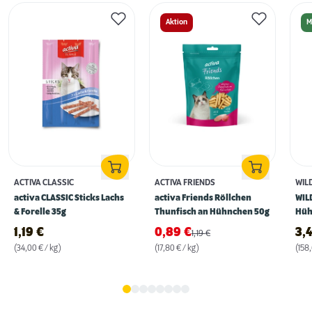
Aktion
M
ACTIVA CLASSIC
ACTIVA FRIENDS
WIL
activa CLASSIC Sticks Lachs
activa Friends Röllchen
WIL
& Forelle 35g
Thunfisch an Hühnchen 50g
Hüh
1,19
€
0,89
€
3,
1,19
€
(34,00 € / kg)
(17,80 € / kg)
(158,