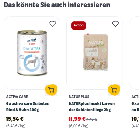
Das könnte Sie auch interessieren
Aktion
ACTIVA CARE
NATURPLUS
ACT
6 x activa care Diabetes
NATURplus Insekt Larven
6 x 
Rind & Huhn 400g
der Soldatenfliege 2kg
an 
15,54
€
11,99
€
10
14,49
€
(6,48 € / kg)
(6,00 € / kg)
(4,48