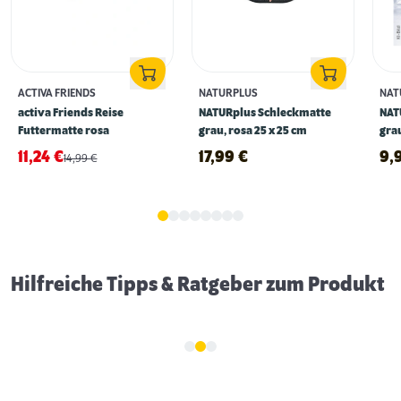
ACTIVA FRIENDS
NATURPLUS
NAT
activa Friends Reise
NATURplus Schleckmatte
NAT
Futtermatte rosa
grau, rosa 25 x 25 cm
gra
11,24
€
17,99
€
9,
14,99
€
Erstausstattung für Hunde
Hilfreiche Tipps & Ratgeber zum Produkt