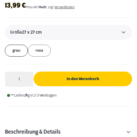
13,99
€
Preis inkl.
MwSt.
zzgl.
Versandkosten
Größe
27 x 27 cm
grau
rosa
1
In den Warenkorb
Anzahl
Lieferung in 2-3 Werktagen
Beschreibung & Details