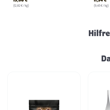
13,08
€
11,34
€
(12,82 € / kg)
(9,45 € / kg)
Premium Katzenfutter
Hilfr
Da