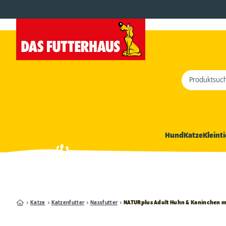
Produktsuc
Hund
Katze
Kleinti
Katze
Katzenfutter
Nassfutter
NATURplus Adult Huhn & Kaninchen m