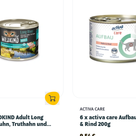
ACTIVA CARE
DKIND Adult Long
6 x activa care Aufb
uhn, Truthahn und
& Rind 200g
 200g