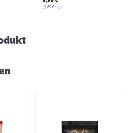
9,99
€
(14,69 € / kg)
Das Katzengras
rodukt
ren