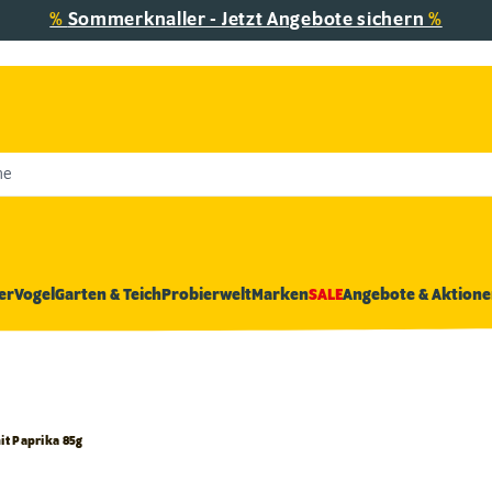
%
Sommerknaller - Jetzt Angebote sichern
%
he
er
Vogel
Garten & Teich
Probierwelt
Marken
SALE
Angebote & Aktione
it Paprika 85g