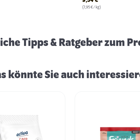
9,54
€
(7,95 € / kg)
Katzensnacks
eiche Tipps & Ratgeber zum P
s könnte Sie auch interessie