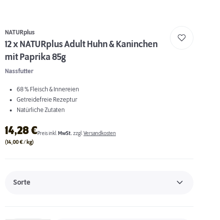
NATURplus
12 x NATURplus Adult Huhn & Kaninchen
mit Paprika 85g
Nassfutter
68 % Fleisch & Innereien
Getreidefreie Rezeptur
Natürliche Zutaten
14,28
€
Preis inkl.
MwSt.
zzgl.
Versandkosten
(14,00 € / kg)
Sorte