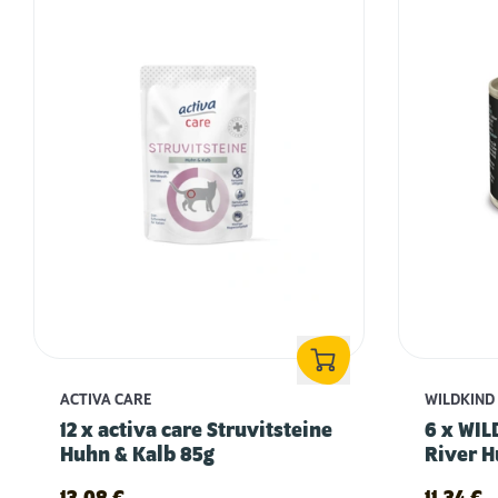
ACTIVA CARE
WILDKIND
12 x activa care Struvitsteine
6 x WIL
Huhn & Kalb 85g
River H
Forelle