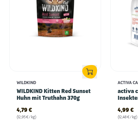
WILDKIND
ACTIVA C
WILDKIND Kitten Red Sunset
activa 
Huhn mit Truthahn 370g
Insekte
400g
4,79
€
4,99
€
(12,95 € / kg)
(12,48 € / kg)