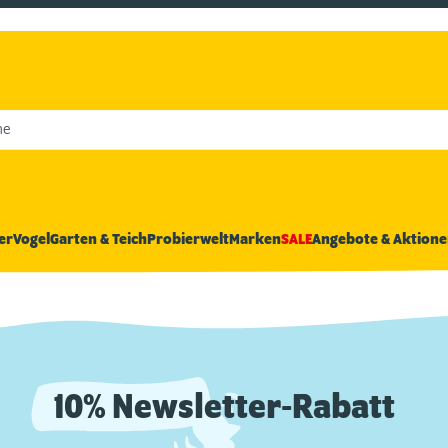
he
er
Vogel
Garten & Teich
Probierwelt
Marken
SALE
Angebote & Aktione
10% Newsletter-Rabatt