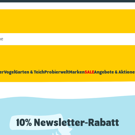
he
er
Vogel
Garten & Teich
Probierwelt
Marken
SALE
Angebote & Aktione
10% Newsletter-Rabatt