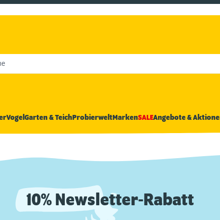
he
er
Vogel
Garten & Teich
Probierwelt
Marken
SALE
Angebote & Aktione
10% Newsletter-Rabatt