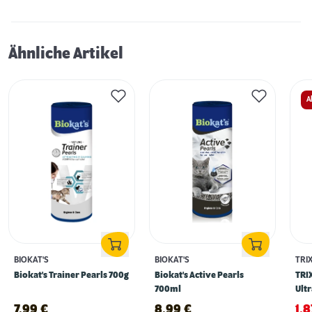
Ähnliche Artikel
A
BIOKAT'S
BIOKAT'S
TRIX
Biokat's Trainer Pearls 700g
Biokat's Active Pearls
TRIX
700ml
Ultr
7,99
€
8,99
€
1,