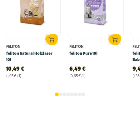
FELITON
FELITON
FEL
feliton Natural Holzfaser
feliton Pure 10l
fel
10l
Bab
10,49
€
6,49
€
9,
(1,05 € / l)
(0,65 € / l)
(1,36 