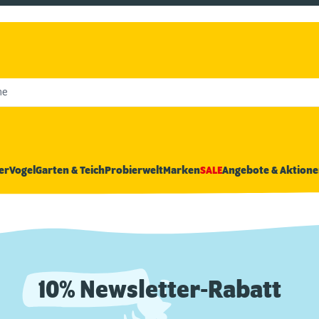
he
er
Vogel
Garten & Teich
Probierwelt
Marken
SALE
Angebote & Aktione
10% Newsletter-Rabatt