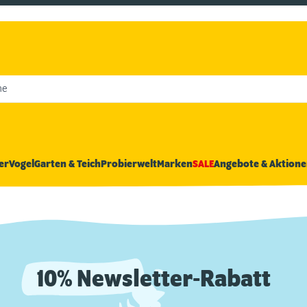
he
er
Vogel
Garten & Teich
Probierwelt
Marken
SALE
Angebote & Aktione
10% Newsletter-Rabatt