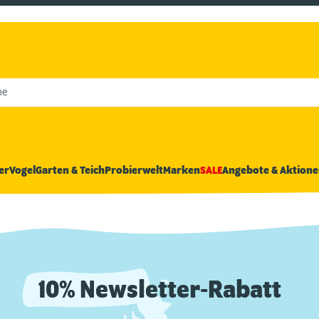
he
er
Vogel
Garten & Teich
Probierwelt
Marken
SALE
Angebote & Aktione
10% Newsletter-Rabatt