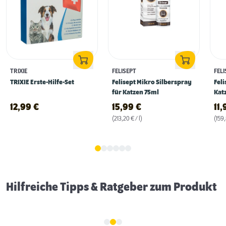
TRIXIE
FELISEPT
FELI
TRIXIE Erste-Hilfe-Set
Felisept Mikro Silberspray
Feli
für Katzen 75ml
Kat
12,99
€
15,99
€
11
(213,20 € / l)
(159,
Fellpflege bei Katzen
Hilfreiche Tipps & Ratgeber zum Produkt