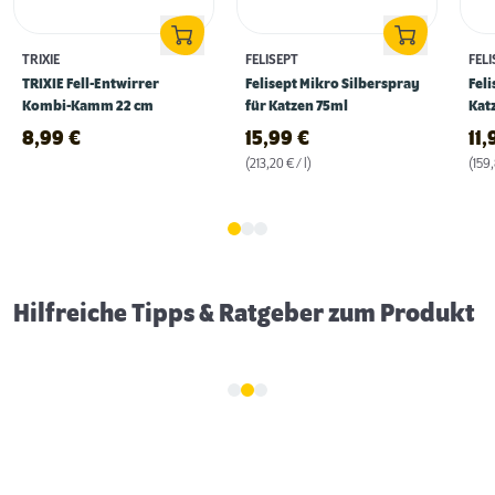
TRIXIE
FELISEPT
FELI
TRIXIE Fell-Entwirrer
Felisept Mikro Silberspray
Feli
Kombi-Kamm 22 cm
für Katzen 75ml
Kat
8,99
€
15,99
€
11
(213,20 € / l)
(159,
Fellpflege bei Katzen
Hilfreiche Tipps & Ratgeber zum Produkt