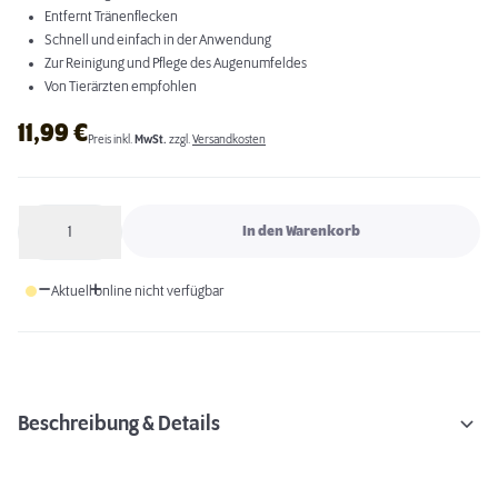
Entfernt Tränenflecken
Schnell und einfach in der Anwendung
Zur Reinigung und Pflege des Augenumfeldes
Von Tierärzten empfohlen
11,99
€
Preis inkl.
MwSt.
zzgl.
Versandkosten
1
In den Warenkorb
Anzahl
Aktuell online nicht verfügbar
Beschreibung & Details