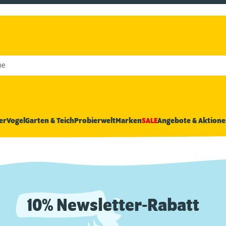
he
er
Vogel
Garten & Teich
Probierwelt
Marken
SALE
Angebote & Aktione
10% Newsletter-Rabatt