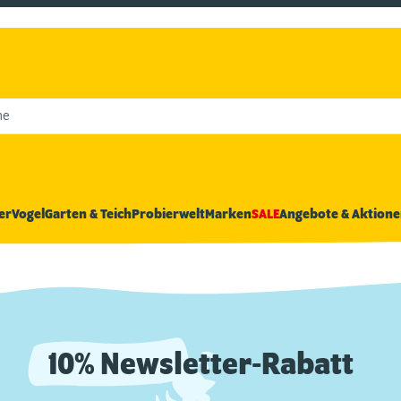
he
er
Vogel
Garten & Teich
Probierwelt
Marken
SALE
Angebote & Aktione
10% Newsletter-Rabatt