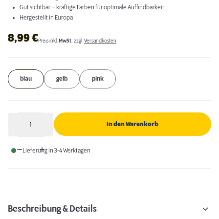
Gut sichtbar – kräftige Farben für optimale Auffindbarkeit
Hergestellt in Europa
8,99
€
Preis inkl.
MwSt.
zzgl.
Versandkosten
blau
gelb
pink
1
In den Warenkorb
Anzahl
Lieferung in 3-4 Werktagen
Beschreibung & Details