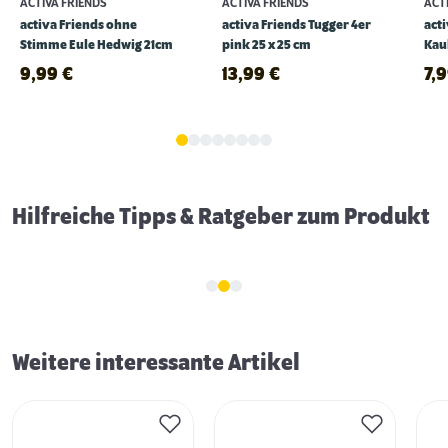
ACTIVA FRIENDS
ACTIVA FRIENDS
ACT
activa Friends ohne
activa Friends Tugger 4er
acti
Stimme Eule Hedwig 21cm
pink 25 x 25 cm
Kau
9,99
€
13,99
€
7,
Erstausstattung für Hunde
Hilfreiche Tipps & Ratgeber zum Produkt
Weitere interessante Artikel