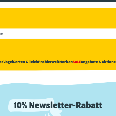
he
er
Vogel
Garten & Teich
Probierwelt
Marken
SALE
Angebote & Aktione
10% Newsletter-Rabatt