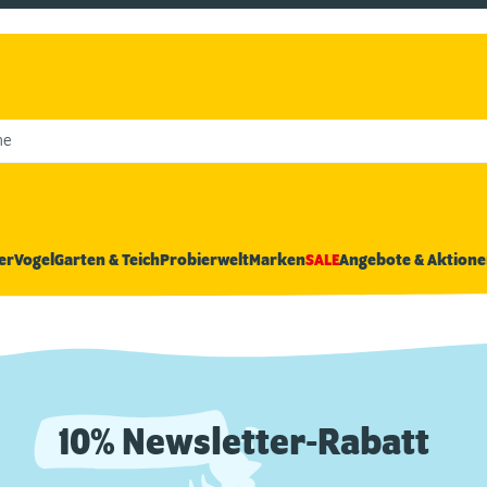
he
er
Vogel
Garten & Teich
Probierwelt
Marken
SALE
Angebote & Aktione
10% Newsletter-Rabatt