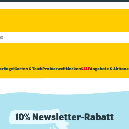
he
er
Vogel
Garten & Teich
Probierwelt
Marken
SALE
Angebote & Aktione
10% Newsletter-Rabatt