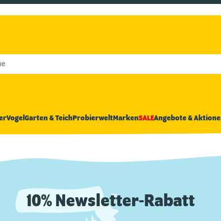
he
er
Vogel
Garten & Teich
Probierwelt
Marken
SALE
Angebote & Aktione
10% Newsletter-Rabatt