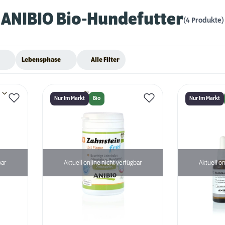
ANIBIO Bio-Hundefutter
(4 Produkte)
Lebensphase
Alle Filter
Nur Im Markt
Bio
Nur Im Markt
bar
Aktuell online nicht verfügbar
Aktuell on