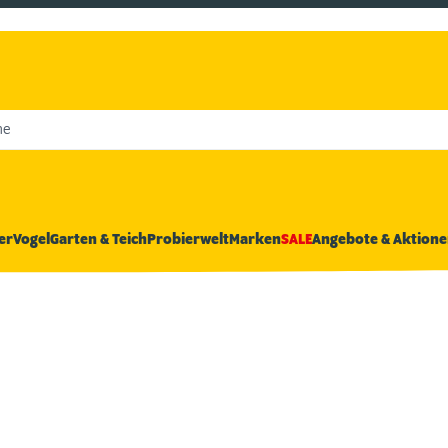
he
er
Vogel
Garten & Teich
Probierwelt
Marken
SALE
Angebote & Aktione