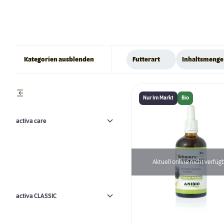
Kategorien ausblenden
Futterart
Inhaltsmenge
Nur Im Markt
Bio
activa care
Aktuell online nicht verfüg
activa CLASSIC