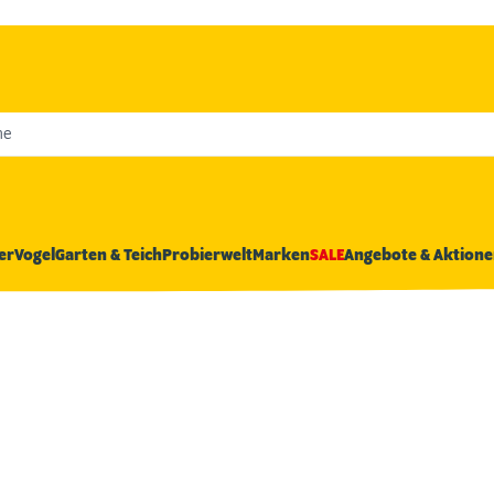
he
er
Vogel
Garten & Teich
Probierwelt
Marken
SALE
Angebote & Aktione