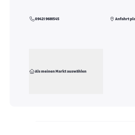
09421 9681545
Anfahrt pl
Als meinen Markt auswählen