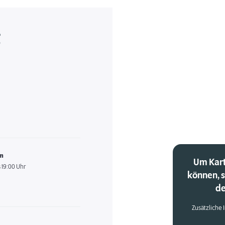
g
en
Um Kart
 19:00 Uhr
können, 
de
Zusätzliche 