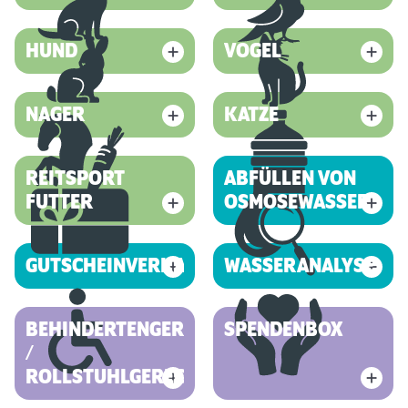
HUND
VOGEL
NAGER
KATZE
REITSPORT
ABFÜLLEN VON
FUTTER
OSMOSEWASSER
GUTSCHEINVERKAUF
WASSERANALYSE
BEHINDERTENGERECHT
SPENDENBOX
/
ROLLSTUHLGERECHT