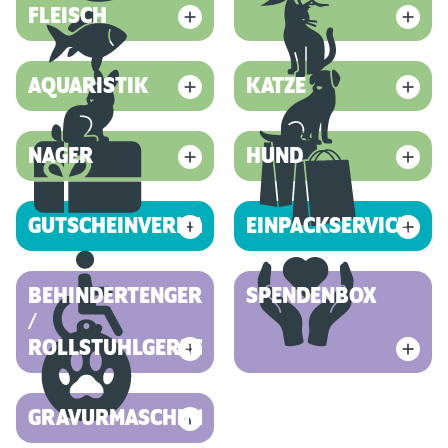
FLEISCH
AQUARISTIK
KATZE
NAGER
HUND
GUTSCHEINVERKAUF
EINPACKSERVICE
BEHINDERTENGERECHT
SPENDENBOX
/
ROLLSTUHLGERECHT
GRAVURMASCHINE