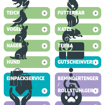
TEICH
FUTTERBAR
VOGEL
KATZE
NAGER
TERRA
HUND
GUTSCHEINVERKAUF
EINPACKSERVICE
BEHINDERTENGEREC
/
ROLLSTUHLGERECHT