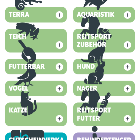
TERRA
AQUARISTIK
TEICH
REITSPORT
ZUBEHÖR
FUTTERBAR
HUND
VOGEL
NAGER
KATZE
REITSPORT
FUTTER