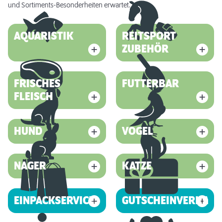
und Sortiments-Besonderheiten erwartet.
AQUARISTIK
REITSPORT
ZUBEHÖR
FRISCHES
FUTTERBAR
FLEISCH
HUND
VOGEL
NAGER
KATZE
EINPACKSERVICE
GUTSCHEINVERKAUF