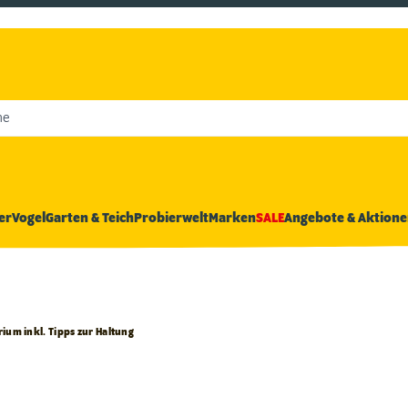
he
er
Vogel
Garten & Teich
Probierwelt
Marken
SALE
Angebote & Aktione
rium inkl. Tipps zur Haltung