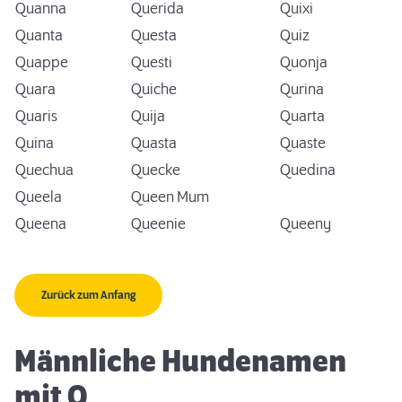
Quanna
Querida
Quixi
Quanta
Questa
Quiz
Quappe
Questi
Quonja
Quara
Quiche
Qurina
Quaris
Quija
Quarta
Quina
Quasta
Quaste
Quechua
Quecke
Quedina
Queela
Queen Mum
Queena
Queenie
Queeny
Zurück zum Anfang
Männliche Hundenamen
mit Q