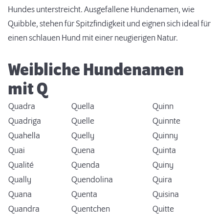
Hundes unterstreicht.
Ausgefallene Hundenamen
, wie
Quibble, stehen für Spitzfindigkeit und eignen sich ideal für
einen schlauen Hund mit einer neugierigen Natur.
Weibliche Hundenamen
mit Q
Quadra
Quella
Quinn
Quadriga
Quelle
Quinnte
Quahella
Quelly
Quinny
Quai
Quena
Quinta
Qualité
Quenda
Quiny
Qually
Quendolina
Quira
Quana
Quenta
Quisina
Quandra
Quentchen
Quitte