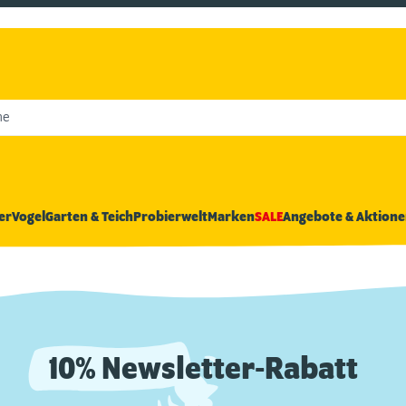
he
er
Vogel
Garten & Teich
Probierwelt
Marken
SALE
Angebote & Aktione
10% Newsletter-Rabatt