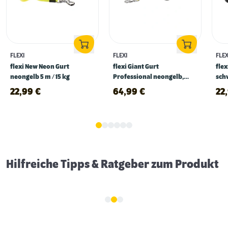
FLEXI
FLEXI
FLEX
flexi New Neon Gurt
flexi Giant Gurt
flex
neongelb 5 m / 15 kg
Professional neongelb,
schw
schwarz
22,99
€
64,99
€
22
Gassigehen im Dunkeln: 5 Tipps für mehr
Sicherheit
Hilfreiche Tipps & Ratgeber zum Produkt