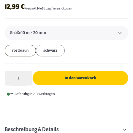
12,99
€
Preis inkl.
MwSt.
zzgl.
Versandkosten
Größe
10 m / 20 mm
rostbraun
schwarz
1
In den Warenkorb
Anzahl
Lieferung in 2-3 Werktagen
Beschreibung & Details