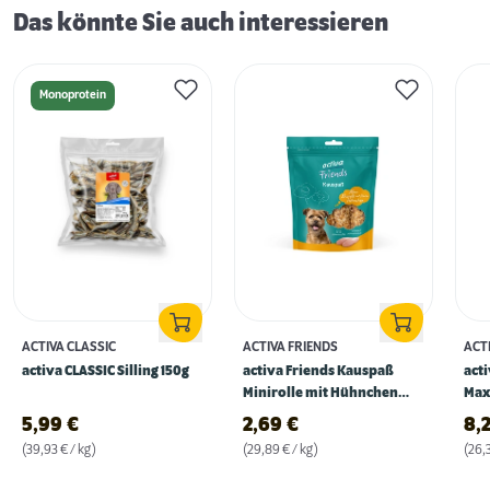
Das könnte Sie auch interessieren
Monoprotein
ACTIVA CLASSIC
ACTIVA FRIENDS
ACT
activa CLASSIC Silling 150g
activa Friends Kauspaß
act
Minirolle mit Hühnchen
Max
90g
315
5,99
€
2,69
€
8,
(39,93 € / kg)
(29,89 € / kg)
(26,3