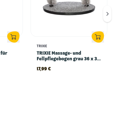
TRIXIE
 für
TRIXIE Massage- und
Fellpflegebogen grau 36 x 33
cm
17,99
€
Krallen schneiden bei Katzen – so geht’s