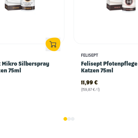
FELISEPT
t Mikro Silberspray
Felisept Pfotenpflege
zen 75ml
Katzen 75ml
11,99
€
(159,87 € / l)
Zahnpflege für Katzen: Tipps & Infos