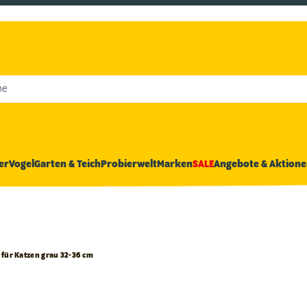
he
er
Vogel
Garten & Teich
Probierwelt
Marken
SALE
Angebote & Aktione
 für Katzen grau 32-36 cm