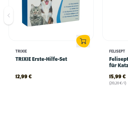
TRIXIE
FELISEPT
TRIXIE Erste-Hilfe-Set
Felisep
für Kat
12,99
€
15,99
€
(213,20 € / l)
Fellpflege bei Katzen