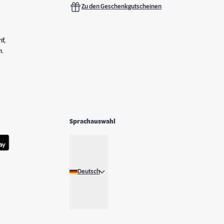
Zu den Geschenkgutscheinen
f,
n.
Sprachauswahl
Deutsch