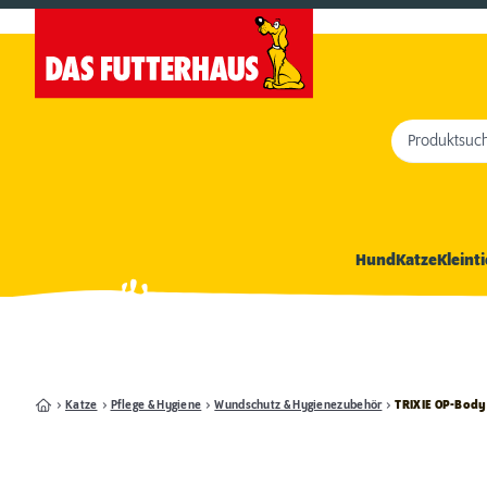
Produktsuc
Hund
Katze
Kleinti
Katze
Pflege & Hygiene
Wundschutz & Hygienezubehör
TRIXIE OP-Body