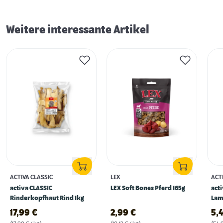
Weitere interessante Artikel
ACTIVA CLASSIC
LEX
ACT
activa CLASSIC
LEX Soft Bones Pferd 165g
act
Rinderkopfhaut Rind 1kg
Lam
17,99
€
2,99
€
5,