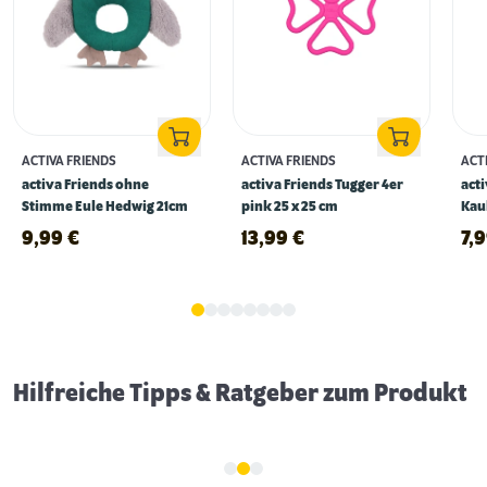
ACTIVA FRIENDS
ACTIVA FRIENDS
ACT
activa Friends ohne
activa Friends Tugger 4er
acti
Stimme Eule Hedwig 21cm
pink 25 x 25 cm
Kau
9,99
€
13,99
€
7,
Erstausstattung für Hunde
Hilfreiche Tipps & Ratgeber zum Produkt