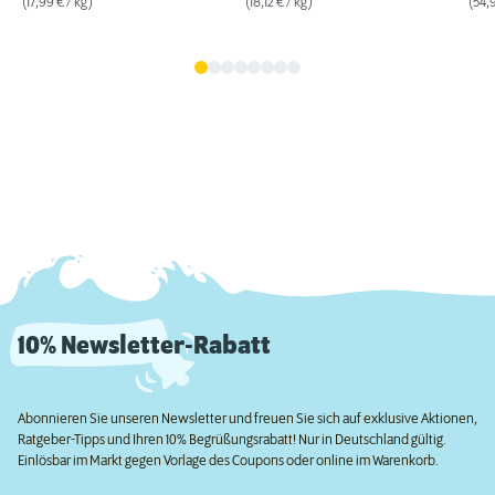
(17,99 € / kg)
(18,12 € / kg)
(54,9
10% Newsletter-Rabatt
Abonnieren Sie unseren Newsletter und freuen Sie sich auf exklusive Aktionen,
Ratgeber-Tipps und Ihren 10% Begrüßungsrabatt! Nur in Deutschland gültig.
Einlösbar im Markt gegen Vorlage des Coupons oder online im Warenkorb.