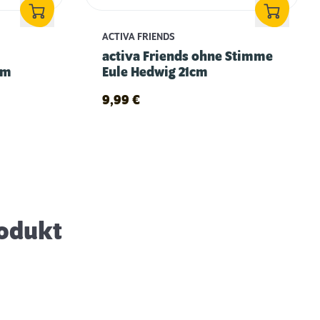
ACTIVA FRIENDS
activa Friends ohne Stimme
cm
Eule Hedwig 21cm
9,99
€
Hund geistig auslasten: Tipps & Infos,
wie’s klappt
rodukt