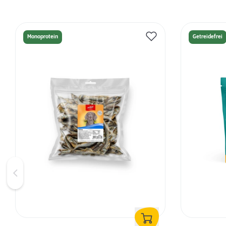
Monoprotein
Getreidefrei