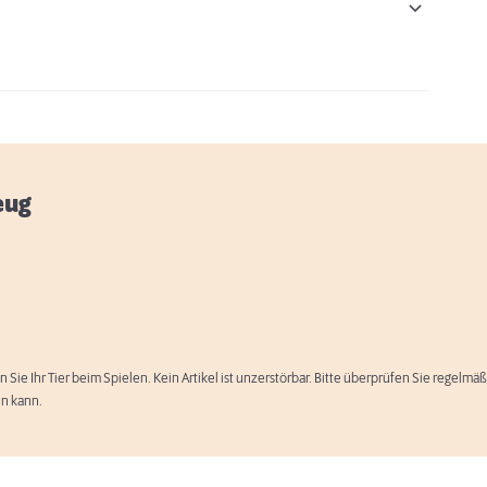
eug
n Sie Ihr Tier beim Spielen. Kein Artikel ist unzerstörbar. Bitte überprüfen Sie regelm
en kann.