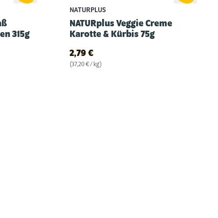
NATURPLUS
aß
NATURplus Veggie Creme
en 315g
Karotte & Kürbis 75g
2,79
€
(37,20 € / kg)