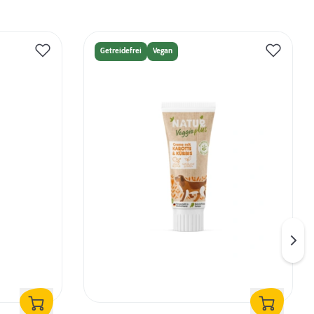
Getreidefrei
Vegan