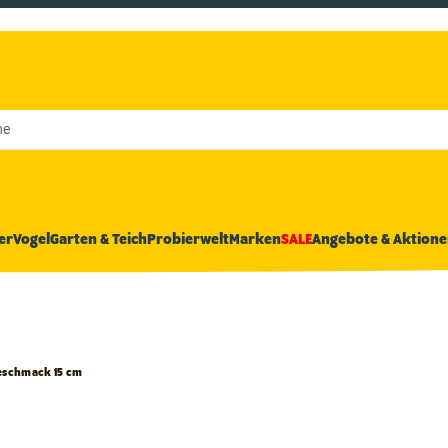
he
er
Vogel
Garten & Teich
Probierwelt
Marken
SALE
Angebote & Aktione
eschmack 15 cm