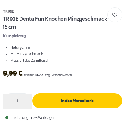
TRIXIE
TRIXIE Denta Fun Knochen Minzgeschmack
15 cm
Kauspielzeug
Naturgummi
Mit Minzgeschmack
Massiert das Zahnfleisch
9,99
€
Preis inkl.
MwSt.
zzgl.
Versandkosten
1
In den Warenkorb
Anzahl
Lieferung in 2-3 Werktagen