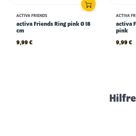
ACTIVA FRIENDS
ACTIVA F
activa Friends Ring pink Ø 18
activa 
cm
pink
9,99
€
9,99
€
Erstausstattung für Hunde
Hilfr