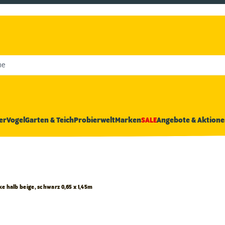
he
er
Vogel
Garten & Teich
Probierwelt
Marken
SALE
Angebote & Aktione
 halb beige, schwarz 0,65 x 1,45m