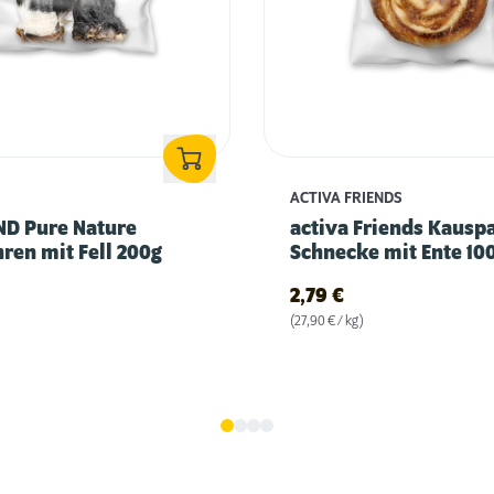
ACTIVA FRIENDS
ND Pure Nature
activa Friends Kausp
ren mit Fell 200g
Schnecke mit Ente 10
2,79
€
(27,90 € / kg)
Gassigehen im Dunkeln: 5 Tipps für mehr
Sicherheit