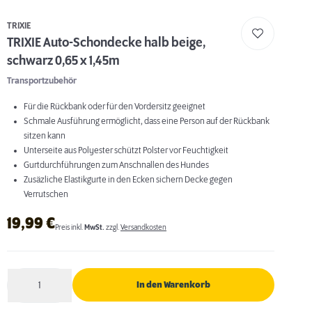
TRIXIE
TRIXIE Auto-Schondecke halb beige,
schwarz 0,65 x 1,45m
Transportzubehör
Für die Rückbank oder für den Vordersitz geeignet
Schmale Ausführung ermöglicht, dass eine Person auf der Rückbank
sitzen kann
Unterseite aus Polyester schützt Polster vor Feuchtigkeit
Gurtdurchführungen zum Anschnallen des Hundes
Zusäzliche Elastikgurte in den Ecken sichern Decke gegen
Verrutschen
19,99
€
Preis inkl.
MwSt.
zzgl.
Versandkosten
1
In den Warenkorb
Anzahl