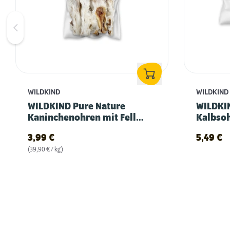
WILDKIND
WILDKIND
WILDKIND Pure Nature
WILDKI
Kaninchenohren mit Fell
Kalbsoh
100g
3,99
€
5,49
€
(39,90 € / kg)
Erstausstattung für Hunde