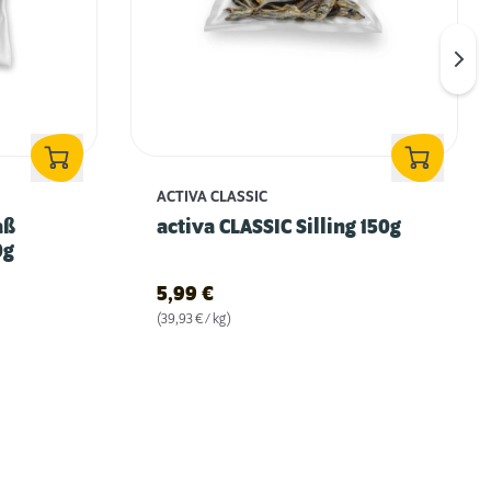
ACTIVA CLASSIC
aß
activa CLASSIC Silling 150g
0g
5,99
€
(39,93 € / kg)
Fliegen mit Hund