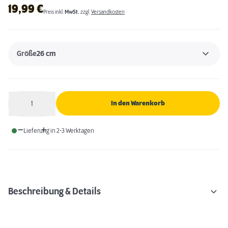
19,99
€
Preis inkl.
MwSt.
zzgl.
Versandkosten
Größe
26 cm
1
In den Warenkorb
Anzahl
Lieferung in 2-3 Werktagen
Beschreibung & Details