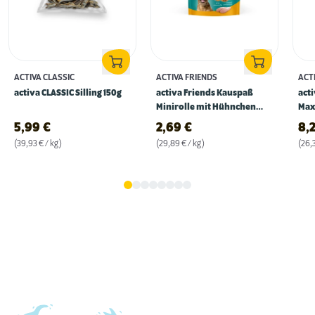
ACTIVA CLASSIC
ACTIVA FRIENDS
ACT
activa CLASSIC Silling 150g
activa Friends Kauspaß
act
Minirolle mit Hühnchen
Max
90g
315
5,99
€
2,69
€
8,
(39,93 € / kg)
(29,89 € / kg)
(26,3