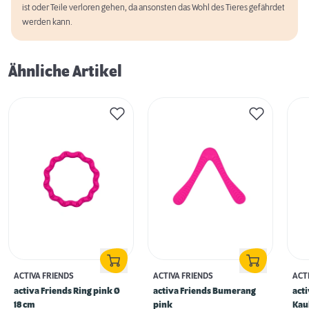
ist oder Teile verloren gehen, da ansonsten das Wohl des Tieres gefährdet
werden kann.
Ähnliche Artikel
ACTIVA FRIENDS
ACTIVA FRIENDS
ACT
activa Friends Ring pink Ø
activa Friends Bumerang
acti
18 cm
pink
Kau