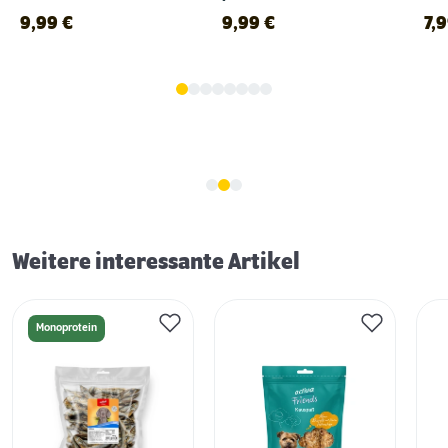
Erstausstattung für Hunde
9,99
€
9,99
€
7,
Weitere interessante Artikel
Monoprotein