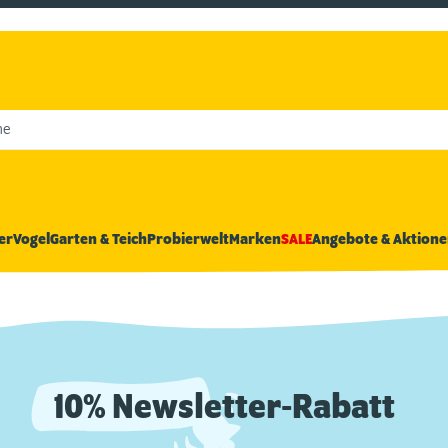
he
er
Vogel
Garten & Teich
Probierwelt
Marken
SALE
Angebote & Aktione
10% Newsletter-Rabatt